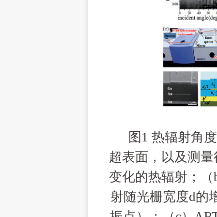
图
1
热辐射角
超表面，以及测量
变化的热辐射；（
射随光栅宽度
d
的
振点）；（
c
）
AR