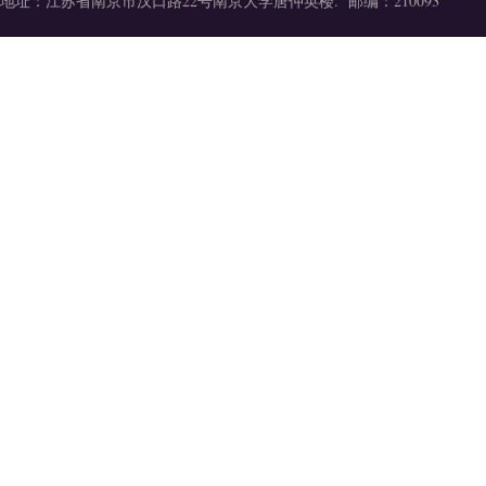
地址：江苏省南京市汉口路22号南京大学唐仲英楼. 邮编：210093