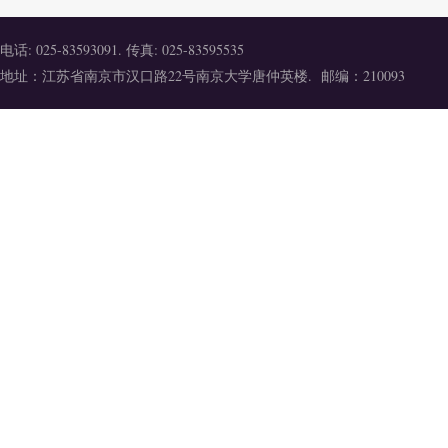
电话: 025-83593091. 传真: 025-83595535
地址：江苏省南京市汉口路22号南京大学唐仲英楼. 邮编：210093