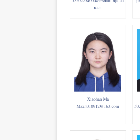
522022340008@smail.nju.ed
ji
u.cn
Xiaohan Ma
Maxh010912@163.com
50