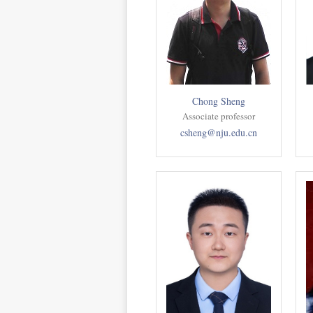
Chong Sheng
Associate professor
csheng@nju.edu.cn