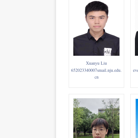
Xuanyu Liu
652023340007smail.nju.edu.
ev
cn