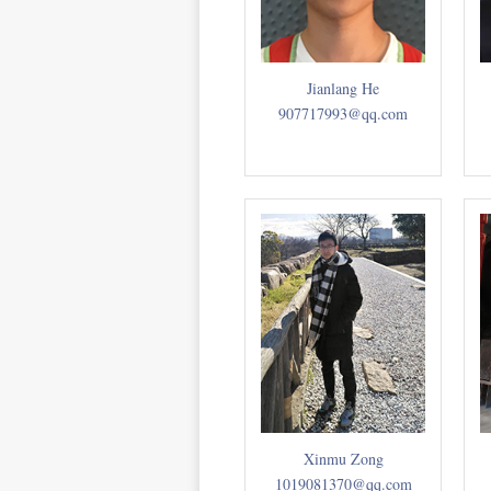
Jianlang He
907717993@qq.com
Xinmu Zong
1019081370@qq.com