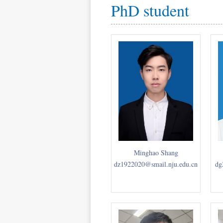
PhD student
Minghao Shang
dz1922020@smail.nju.edu.cn
dg