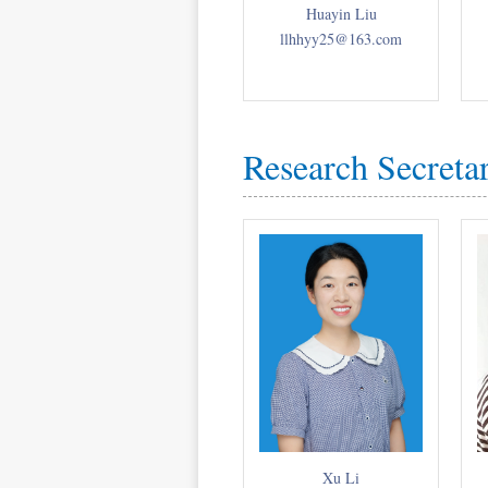
Huayin Liu
llhhyy25@163.com
Research Secreta
Xu Li