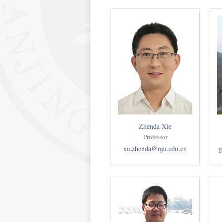
Zhenda Xie
Professor
xiezhenda@nju.edu.cn
g