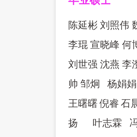
毕业硕士
陈延彬 刘照伟 
李琨 宣晓峰 何
刘世强 沈燕 李
帅 邹炯 杨娟娟
王曙曙
倪睿
石
扬 叶志霖 冯