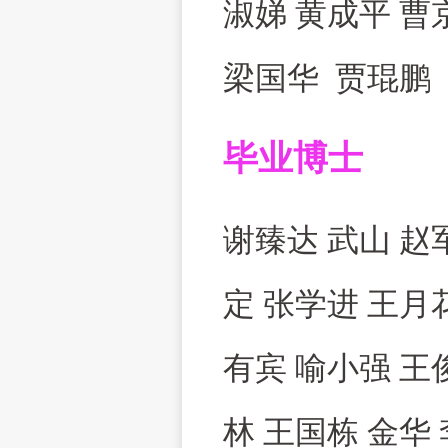
淑娣 黄成平 曹
梁国华 贾琨鹏
毕业博士
谢臻达 武山 赵
定 张学进 王月
有宾 喻小强 王
林 王国栋
金华