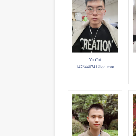
Yu Cui
1476440741@qq.com