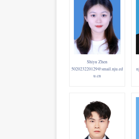
Shiyu Zhen
502023220129@smail.nju.ed
n
u.cn