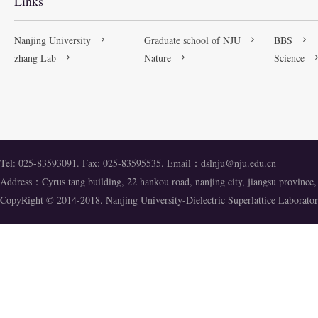
Links
Nanjing University
Graduate school of NJU
BBS
zhang Lab
Nature
Science
Tel: 025-83593091. Fax: 025-83595535. Email：
dslnju@nju.edu.cn
Address：Cyrus tang building, 22 hankou road, nanjing city, jiangsu provinc
CopyRight © 2014-2018. Nanjing University-Dielectric Superlattice Labora