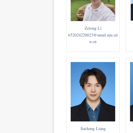
Zetong Li
652024220023@smail.nju.ed
u.cn
Jiachang Liang