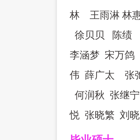
林 王雨淋 林
徐贝贝 陈绩 
李涵梦 宋万鸽 
伟 薛广太 张
何润秋 张继宁
悦 张晓繁 刘