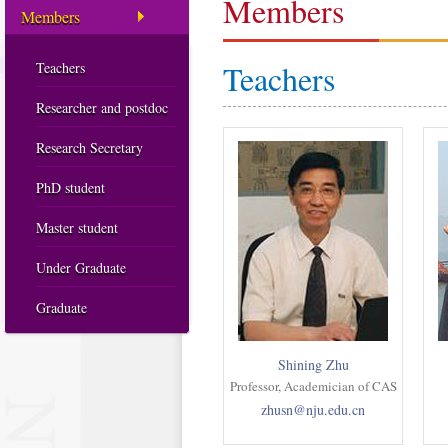
Members
Members
Teachers
Teachers
Researcher and postdoc
Research Secretary
PhD student
Master student
Under Graduate
Graduate
Shining Zhu
Professor, Academician of CAS
zhusn@nju.edu.cn