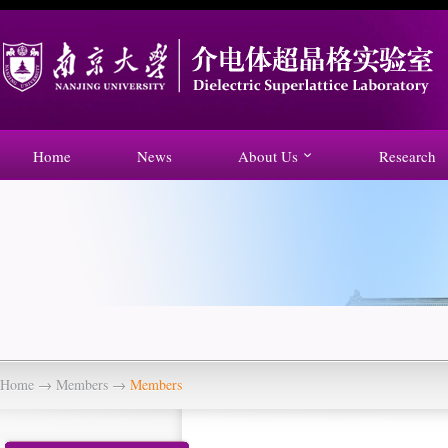
Home
News
About Us
Research
Home
→
Members
→
Members