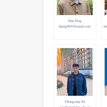
Han Peng
hpeng98@foxmail.com
sh
Chongyang Xu
xcy@smail.nju.edu.cn