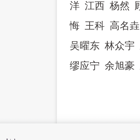
洋 江西 杨然 
悔 王科 高名
吴曜东 林众宇
缪应宁 余旭豪