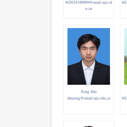
602024340009@smail.nju.ed
60
u.cn
Zong Shu
shuzong@smail.nju.edu.cn
60