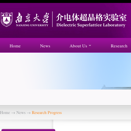
Home
News
About Us
Research
Home
→
News
→
Research Progress