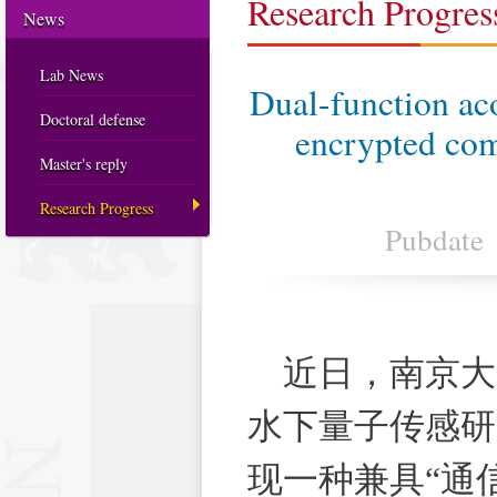
Research Progres
News
Lab News
Dual-function aco
Doctoral defense
encrypted com
Master's reply
Research Progress
Pubdate
近日，南京大
水下量子传感研
现一种兼具
“
通