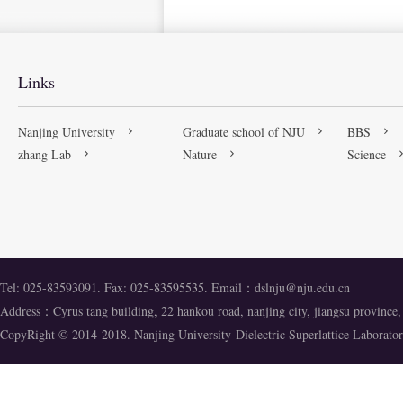
Links
Nanjing University
Graduate school of NJU
BBS
zhang Lab
Nature
Science
Tel: 025-83593091. Fax: 025-83595535. Email：
dslnju@nju.edu.cn
Address：Cyrus tang building, 22 hankou road, nanjing city, jiangsu provinc
CopyRight © 2014-2018. Nanjing University-Dielectric Superlattice Labora