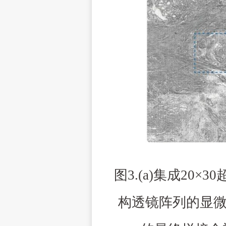
图
3
.(
a
)
集成
20×30
构透镜阵列的显