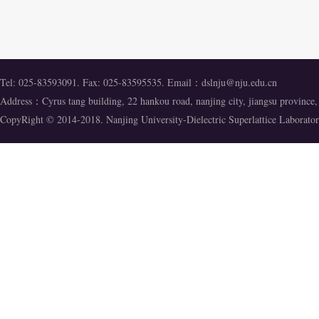
Tel: 025-83593091. Fax: 025-83595535. Email：
dslnju@nju.edu.cn
Address：Cyrus tang building, 22 hankou road, nanjing city, jiangsu provinc
CopyRight © 2014-2018. Nanjing University-Dielectric Superlattice Labora