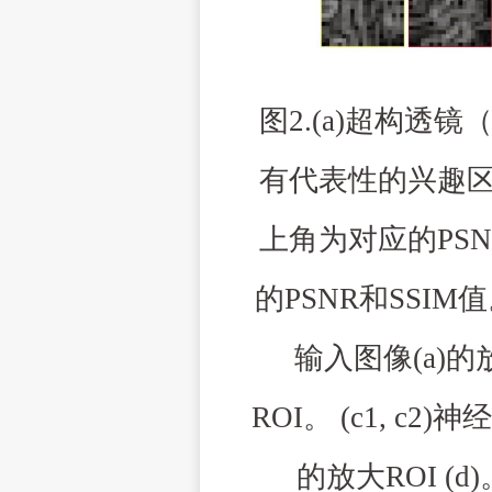
图
2
.(
a
)
超构透镜
有代表性的兴趣
上角为对应的
PS
的
PSNR
和
SSIM
值
输入图像
(
a
)
的
ROI
。
(
c1, c2
)
神经
的放大
ROI
(
d
)