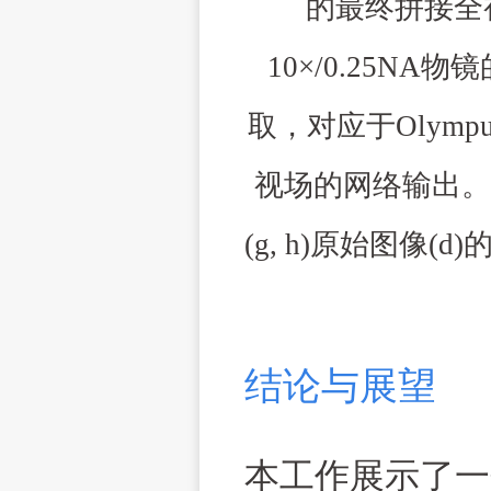
的最终拼接全
10×/0.25NA
物镜
取，对应于
Olymp
视场的网络输出。
(
g, h
)
原始图像
(
d
)
结论与展望
本工作展示了一