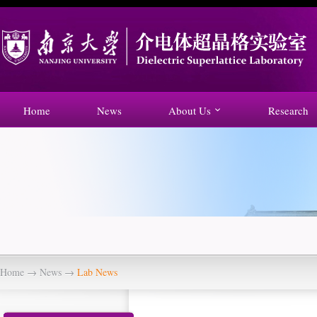
Home
News
About Us
Research
Home
→
News
→
Lab News