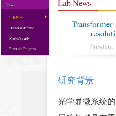
Lab News
News
Lab News
Transformer-
Doctoral defense
resolut
Master's reply
Pubdate
Research Progress
研究背景
光学显微系统的