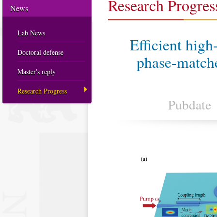
Research Progres
News
Lab News
Efficient high
Doctoral defense
phase-matche
Master's reply
Research Progress
Pubdate