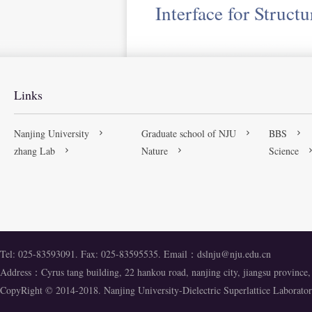
Interface for Struct
Links
Nanjing University
Graduate school of NJU
BBS
zhang Lab
Nature
Science
Tel: 025-83593091. Fax: 025-83595535. Email：
dslnju@nju.edu.cn
Address：Cyrus tang building, 22 hankou road, nanjing city, jiangsu provinc
CopyRight © 2014-2018. Nanjing University-Dielectric Superlattice Labora