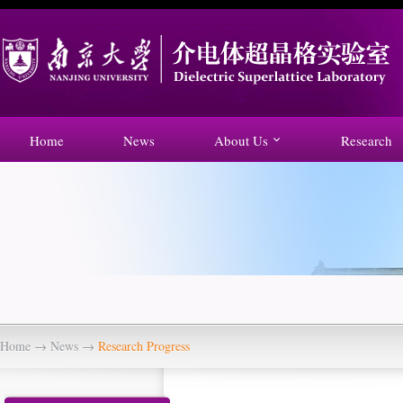
Home
News
About Us
Research
Home
→
News
→
Research Progress