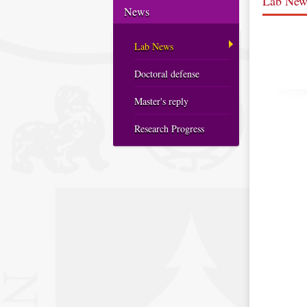
Lab New
News
Lab News
Doctoral defense
Master's reply
Research Progress