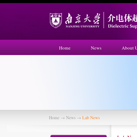
Home
News
About 
Home
→
News
→
Lab News