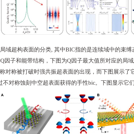
 非局域超构表面的分类, 其中BIC指的是连续域中的束缚
Q因子和能带结构，下图为Q因子最大值所对应的局域态分
称对称被打破时强共振超表面的出现，而下图展示了它
过不对称蚀刻中空超表面获得的手性bic。下图显示它