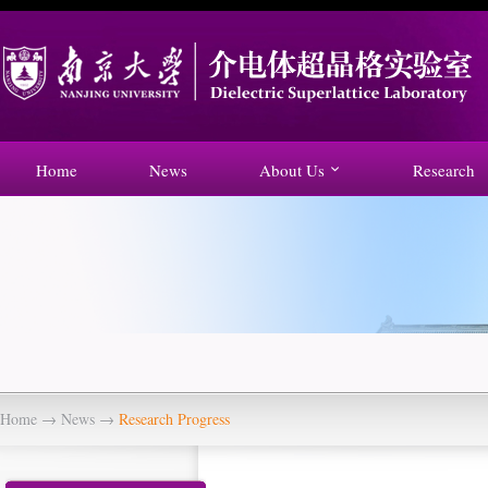
Home
News
About Us
Research
Home
→
News
→
Research Progress