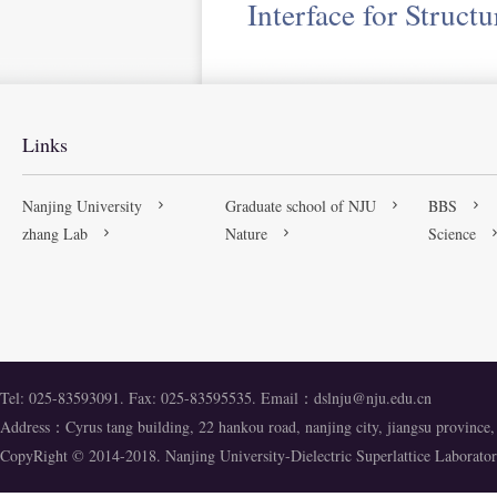
Interface for Struct
Links
Nanjing University
Graduate school of NJU
BBS
zhang Lab
Nature
Science
Tel: 025-83593091. Fax: 025-83595535. Email：
dslnju@nju.edu.cn
Address：Cyrus tang building, 22 hankou road, nanjing city, jiangsu provinc
CopyRight © 2014-2018. Nanjing University-Dielectric Superlattice Labora