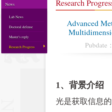
Research Progres
News
Lab News
Advanced Met
Doctoral defense
Multidimensio
Master's reply
Pubdate
Research Progress
1、背景介绍
光是获取信息的